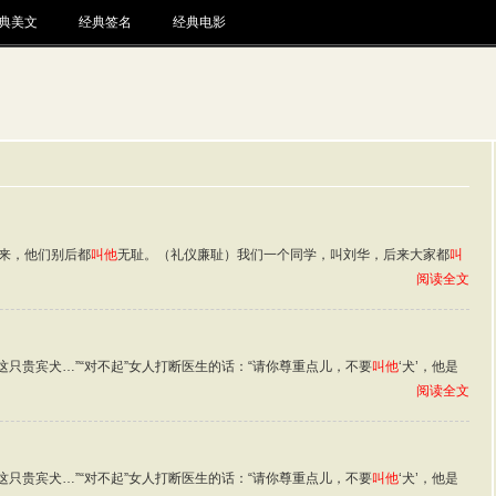
典美文
经典签名
经典电影
来，他们别后都
叫他
无耻。（礼仪廉耻）我们一个同学，叫刘华，后来大家都
叫
阅读全文
这只贵宾犬…”“对不起”女人打断医生的话：“请你尊重点儿，不要
叫他
‘犬’，他是
阅读全文
这只贵宾犬…”“对不起”女人打断医生的话：“请你尊重点儿，不要
叫他
‘犬’，他是