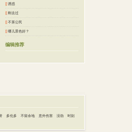
[]
诱惑
[]
刚去过
[]
不算公民
[]
哪儿景色好？
编辑推荐
誉
多伦多
不留余地
意外伤害
没劲
时刻