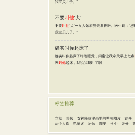
我宝贝儿子。”
不要
叫他
‘犬’
不要
叫他
‘犬’一女人领着狗去看兽医。医生说：“您
我宝贝儿子。”
确实叫你起床了
确实叫你起床了昨晚睡觉，闺蜜让我今天早上七点
没
叫他
起床，我说我我叫了啊
标签推荐
立秋
普顿
女神降临漫画里的秀珍图片
案件
两个人都
电脑迷
房顶
却要
换个
评分