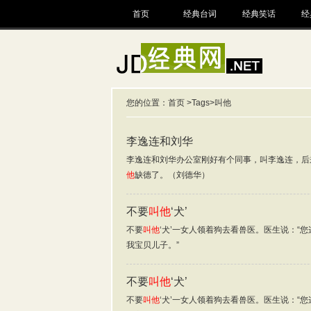
首页
经典台词
经典笑话
经
您的位置：
首页
>
Tags
>叫他
李逸连和刘华
李逸连和刘华办公室刚好有个同事，叫李逸连，后
他
缺德了。（刘德华）
不要
叫他
‘犬’
不要
叫他
‘犬’一女人领着狗去看兽医。医生说：“您
我宝贝儿子。”
不要
叫他
‘犬’
不要
叫他
‘犬’一女人领着狗去看兽医。医生说：“您