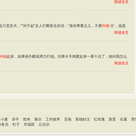
阅读全文
这只贵宾犬…”“对不起”女人打断医生的话：“请你尊重点儿，不要
叫他
‘犬’，他是
阅读全文
叫他
起床，如果他不醒就用力打他。结果今天闺蜜起来一看十点了，他问我怎么
阅读全文
小麦
亦不
凯奇
塞尔
工作效率
见地
英雄好汉
红玫瑰
新贵
右翼
荣
乘务员
钉子
市场部
丘吉尔