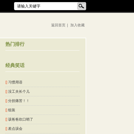
返回首页
|
加入收藏
热门排行
经典笑话
[]
习惯用语
[]
没工夫长个儿
[]
分担痛苦！！
[]
组装
[]
该爸爸吹口哨了
[]
差点误会