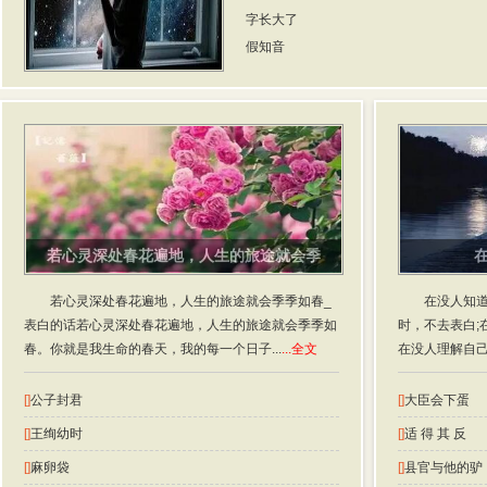
字长大了
假知音
若心灵深处春花遍地，人生的旅途就会季
若心灵深处春花遍地，人生的旅途就会季季如春_
在没人知
表白的话若心灵深处春花遍地，人生的旅途就会季季如
时，不去表白;
春。你就是我生命的春天，我的每一个日子...
...全文
在没人理解自己
[]
公子封君
[]
大臣会下蛋
[]
王绚幼时
[]
适 得 其 反
[]
麻卵袋
[]
县官与他的驴