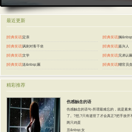
最近更新
[经典笑话]
定亲
[经典笑话]
搁&nbs
[经典笑话]
讽刺对客干坐
[经典笑话]
嘉兴人
[经典笑话]
文学
[经典笑话]
兄弟认
[经典笑话]
送&nbsp;匾
[经典笑话]
嘲官员
精彩推荐
伤感触念的语
伤感触念的语句-所谓最难忘的，就是素来
了。?想,?只有逝世了才会真正?把手放开不
两只鸡蛋
丑&nbsp;女