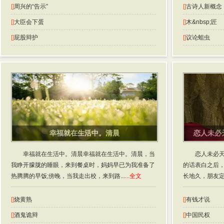
[]
周兴的“告示”
[]
古诗人新概念
[]
大臣会下蛋
[]
木&nbsp;匠
[]
屁股辩护
[]
议论蛆虫
幸福就在生活中。清晨
恋人未必
幸福就在生活中。清晨幸福就在生活中。清晨，当
恋人未必
我睁开朦胧的睡眼，来到餐桌时，妈妈早已为我准备了
的话表白之后
热腾腾的早饭;傍晚，当我走出校，来到路...
...全文
长地久，朋友定
[]
烧黄熟
[]
有钱才说
[]
酒鬼诡辩
[]
中国民权