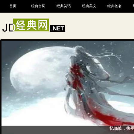
首页
经典台词
经典笑话
经典美文
经典签名
忆临岐，执