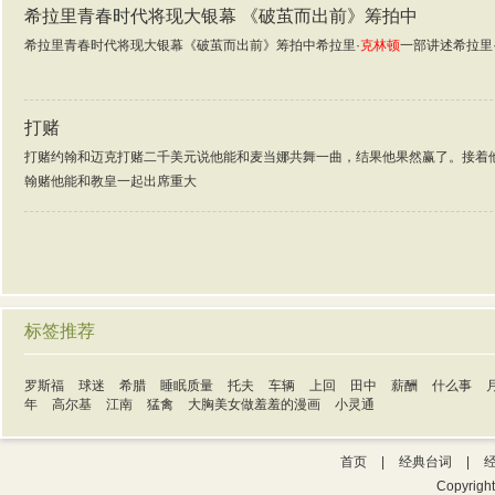
希拉里青春时代将现大银幕 《破茧而出前》筹拍中
希拉里青春时代将现大银幕《破茧而出前》筹拍中希拉里·
克林顿
一部讲述希拉里
打赌
打赌约翰和迈克打赌二千美元说他能和麦当娜共舞一曲，结果他果然赢了。接着
翰赌他能和教皇一起出席重大
标签推荐
罗斯福
球迷
希腊
睡眠质量
托夫
车辆
上回
田中
薪酬
什么事
年
高尔基
江南
猛禽
大胸美女做羞羞的漫画
小灵通
首页
|
经典台词
|
Copyrigh