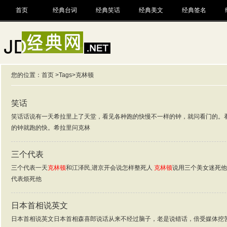
首页
经典台词
经典笑话
经典美文
经典签名
您的位置：
首页
>
Tags
>克林顿
笑话
笑话话说有一天希拉里上了天堂，看见各种跑的快慢不一样的钟，就问看门的。
的钟就跑的快。希拉里问克林
三个代表
三个代表一天
克林顿
和江泽民,谱京开会说怎样整死人
克林顿
说用三个美女迷死他
代表烦死他
日本首相说英文
日本首相说英文日本首相森喜郎说话从来不经过脑子，老是说错话，倍受媒体挖苦