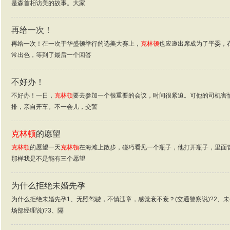
是森首相访美的故事。大家
再给一次！
再给一次！在一次于华盛顿举行的选美大赛上，
克林顿
也应邀出席成为了平委，
常出色，等到了最后一个回答
不好办！
不好办！一日，
克林顿
要去参加一个很重要的会议，时间很紧迫。可他的司机害
排，亲自开车。不一会儿，交警
克林顿
的愿望
克林顿
的愿望一天
克林顿
在海滩上散步，碰巧看见一个瓶子，他打开瓶子，里面
那样我是不是能有三个愿望
为什么拒绝未婚先孕
为什么拒绝未婚先孕1、无照驾驶，不慎违章，感觉衰不衰？(交通警察说)?2、
场部经理说)?3、隔