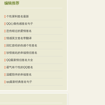
编辑推荐
[]
个性犀利签名最新
[]
QQ心痛伤感签名句子
[]
悲伤错过的爱情签名
[]
情感英文签名带翻译
[]
回忆曾经的伤感个性签名
[]
珍惜彼此的幸福情侣签名
[]
QQ最新情侣签名大全
[]
霸气有个性的QQ签名
[]
温暖陪伴的幸福签名
[]
qq最新经典签名句子