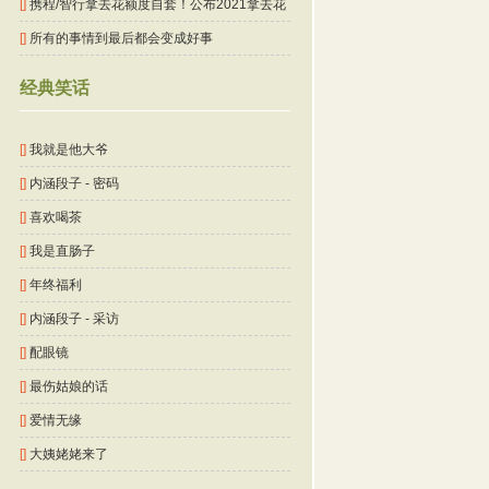
媚的脸
[]
携程/智行拿去花额度自套！公布2021拿去花
额度自己换现的方法！
[]
所有的事情到最后都会变成好事
经典笑话
[]
我就是他大爷
[]
内涵段子 - 密码
[]
喜欢喝茶
[]
我是直肠子
[]
年终福利
[]
内涵段子 - 采访
[]
配眼镜
[]
最伤姑娘的话
[]
爱情无缘
[]
大姨姥姥来了