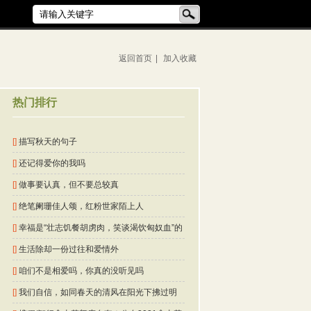
返回首页
|
加入收藏
热门排行
[]
描写秋天的句子
[]
还记得爱你的我吗
[]
做事要认真，但不要总较真
[]
绝笔阑珊佳人颂，红粉世家陌上人
[]
幸福是“壮志饥餐胡虏肉，笑谈渴饮匈奴血”的
豪壮
[]
生活除却一份过往和爱情外
[]
咱们不是相爱吗，你真的没听见吗
[]
我们自信，如同春天的清风在阳光下拂过明