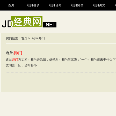
首页
经典语录
经典台词
经典笑话
经典美文
您的位置：
首页
>
Tags
>师门
逐出
师门
逐出
师门
方丈和小和尚去除妖，妖怪对小和尚奚落道：“一个小和尚跟来干什么？”
丈闻言一怔，当即将小