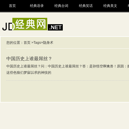
首页
经典语录
经典台词
经典笑话
经典美文
您的位置：
首页
>
Tags
>隐身术
中国历史上谁最屌丝？
中国历史上谁最屌丝？问：中国历史上谁最屌丝？答：是孙悟空啊禽兽！原因：
这些色狼们梦寐以求的神技的