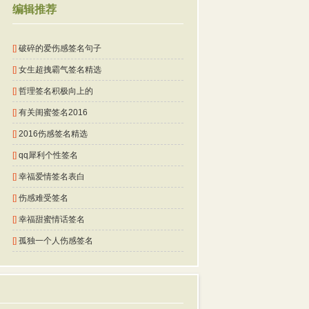
编辑推荐
[]
破碎的爱伤感签名句子
[]
女生超拽霸气签名精选
[]
哲理签名积极向上的
[]
有关闺蜜签名2016
[]
2016伤感签名精选
[]
qq犀利个性签名
[]
幸福爱情签名表白
[]
伤感难受签名
[]
幸福甜蜜情话签名
[]
孤独一个人伤感签名