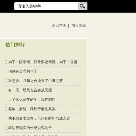
返回首页
|
加入收藏
热门排行
[]
为了一段幸福，我曾浪迹天涯，为了一世情
缘，我曾苦苦寻觅
[]
伤感有道理的句子
[]
秋意浓，月华之色淡去了尘世之蓝
[]
有一天，咫尺也会变成天涯
[]
上了这么多年的学，现在想想
[]
雾散，梦醒，我终于看见真实
[]
我不敢奢求太多，只想把瞬间当成永远
[]
表达很现实的伤感说说句子