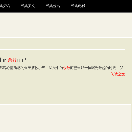
典笑话
经典美文
经典签名
经典电影
中的
余数
而已
形容心情伤感的句子摘抄小三，除法中的
余数
而已当那一抹曙光升起的时候，我
阅读全文