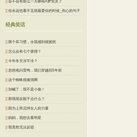
[]
会不会有那么一天哆啦A梦失灵了
[]
你永远也看不见我最爱你的时候_伤心的句子
经典笑话
[]
两个坏习惯，令我感到很困扰
[]
怎么会有七个唐僧？
[]
今年冬天冷不冷？
[]
忽然电闪雷鸣，我们穿越回5年前
[]
这个蜘蛛很顽强啊
[]
别喊了，我不是小偷！
[]
那我现在能干点什么？
[]
因为上帝忌惮女人的力量
[]
妈妈，我想去看明星
[]
我竟然无法反驳