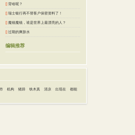
[]
背啥呢？
[]
瑞士银行再不替客户保密资料了！
[]
魔镜魔镜，谁是世界上最漂亮的人？
[]
过期的爽肤水
编辑推荐
市
机构
猪蹄
铁木真
清凉
出现在
都能