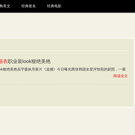
典美文
经典签名
经典电影
浴衣
职业装look狠绝美艳
ook狠绝美艳吴宇森执导新片《追捕》今日曝光两张韩国女星河智苑的剧照，一展
阅读全文