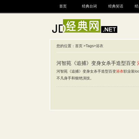
首页
经典台词
经典笑话
经
您的位置：
首页
>
Tags
>浴衣
河智苑《追捕》变身女杀手造型百变
河智苑《追捕》变身女杀手造型百变
浴衣
职业装l
不凡身手和狠绝演技。