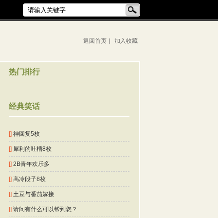
返回首页
|
加入收藏
热门排行
经典笑话
[]
神回复5枚
[]
犀利的吐槽8枚
[]
2B青年欢乐多
[]
高冷段子8枚
[]
土豆与番茄嫁接
[]
请问有什么可以帮到您？