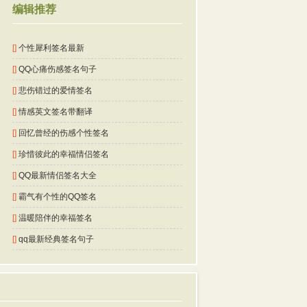
编辑推荐
[]
个性犀利签名最新
[]
QQ心痛伤感签名句子
[]
悲伤错过的爱情签名
[]
情感英文签名带翻译
[]
回忆曾经的伤感个性签名
[]
珍惜彼此的幸福情侣签名
[]
QQ最新情侣签名大全
[]
霸气有个性的QQ签名
[]
温暖陪伴的幸福签名
[]
qq最新经典签名句子