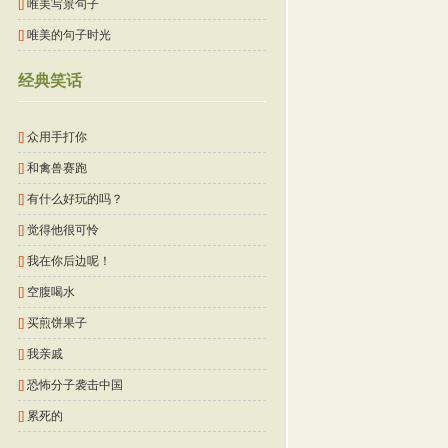
[]
唯美写景句子
[]
唯美的句子时光
经典笑话
[]
众用手打你
[]
和禽兽赛跑
[]
有什么好玩的吗？
[]
觉得他很可怜
[]
我在你后边呢！
[]
空腹喝水
[]
买煎饼果子
[]
我亲戚
[]
恐怖分子袭击中国
[]
累死的