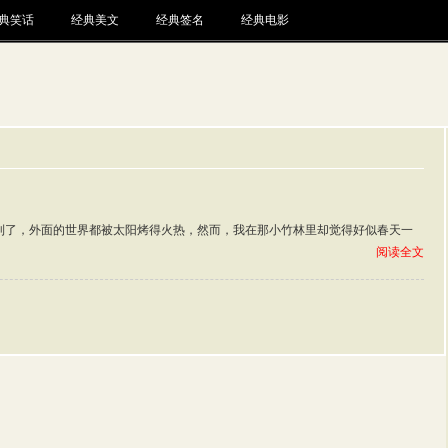
典笑话
经典美文
经典签名
经典电影
到了，外面的世界都被太阳烤得火热，然而，我在那小竹林里却觉得好似春天一
阅读全文