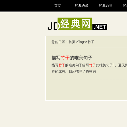
首页
经典语录
经典台词
经
您的位置：
首页
>
Tags
>竹子
描写
竹子
的唯美句子
描写
竹子
的唯美句子描写
竹子
的唯美句子1、夏天
样的凉爽。我还招呼了爸爸妈