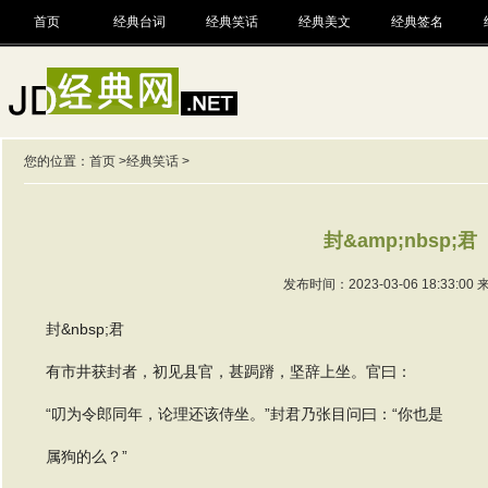
首页
经典台词
经典笑话
经典美文
经典签名
您的位置：
首页
>
经典笑话
>
封&amp;nbsp;君
发布时间：2023-03-06 18:33:00
封&nbsp;君
有市井获封者，初见县官，甚跼蹐，坚辞上坐。官曰：
“叨为令郎同年，论理还该侍坐。”封君乃张目问曰：“你也是
属狗的么？”