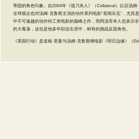
蒂固的角色印象。自2004年《借刀杀人》（Collateral）以后
全球观众也对汤姆·克鲁斯主演的动作系列电影“喜闻乐见”，尤其
中不可逾越的动作特工类电影的巅峰之作，而阿汤哥本人也表示非
的大毒枭，这也是他多年职业生涯中，鲜有的挑战反面角色。
《美国行动》是道格·里曼与汤姆·克鲁斯继电影《明日边缘》（Edge 