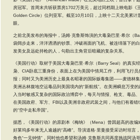
房冠军。首周末共斩获票房1702万美元，超过同档期上映电影《王牌特
Golden Circle）位列亚军。截至10月10日，上映十二天北美
眼。
之前北美发布的海报中，汤姆·克鲁斯饰演的大毒枭巴里·希尔（Bar
袋阔步走来，洋洋洒洒的钞票、冲破画面的飞机、被连绵落下的白
发美女及远处持枪的人，勾勒出主角背后暗藏的复杂关系。
《美国行动》取材于美国大毒枭巴里·希尔（Barry Seal）的
枭、CIA卧底三重身份，表面上在为美国中情局工作，利用飞行
报；同时又为美洲历史上最臭名昭著的国际贩毒集团——麦德林集
美洲丛林腹地空运毒品到美国境内的“新航线”。在美洲瞬息万变的
入当时敏感又复杂的国际政治博弈中，每天与情报、枪支、毒品、
在美国政府、军方、FBI以及美洲非政府武装之间，与他们有着
的“空中走私帝国”。
据悉，《美国行动》的原剧本《梅纳》（Mena）曾因超高的改
好莱坞多年来无人逾越的“高峰”。导演道格·里曼接受采访时坦言
角色“一见钟情”，同时他也希望和汤姆·克鲁斯共同再度挑战阿汤