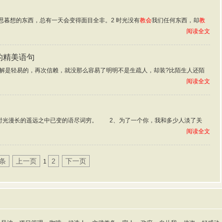
思暮想的东西，总有一天会变得面目全非。2 时光没有
教会
我们任何东西，却
教
阅读全文
的精美语句
解是轻易的，再次信赖，就没那么容易了明明不是生疏人，却装?比陌生人还陌
阅读全文
时光漫长的遥远之中已变的语尽词穷。 2、为了一个你，我和多少人淡了关
阅读全文
2条
上一页
2
下一页
1