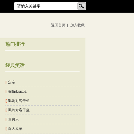
返回首页
|
加入收藏
热门排行
经典笑话
[]
定亲
[]
搁&nbsp;浅
[]
讽刺对客干坐
[]
讽刺对客干坐
[]
嘉兴人
[]
痴人卖羊