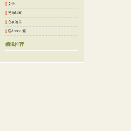
[]
文学
[]
兄弟认匾
[]
心在这里
[]
送&nbsp;匾
编辑推荐