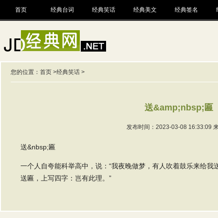
首页
经典台词
经典笑话
经典美文
经典签名
您的位置：
首页
>
经典笑话
>
送&amp;nbsp;匾
发布时间：2023-03-08 16:33:09
送&nbsp;匾
一个人自夸能科举高中，说：“我夜晚做梦，有人吹着鼓乐来给我送
送匾，上写四字：岂有此理。”