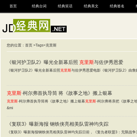
首页
经典台词
经典笑话
经典美文
经典签名
您的位置：
首页
>
Tags
>克里斯
《银河护卫队2》曝光全新幕后照
克里斯
与佐伊秀恩爱
《银河护卫队2》曝光全新幕后照
克里斯
与佐伊秀恩爱电影《银河护卫队2》由詹
克里斯
·柯尔弗首执导筒 将《故事之地》搬上银幕
克里斯
·柯尔弗首执导筒将《故事之地》搬上银幕
克里斯
·柯尔弗将亲把《故事之
&mi
《复联3》曝新海报 钢铁侠亮相美队雷神均失踪
《复联3》曝新海报钢铁侠亮相美队雷神均失踪日前，《复仇者联盟3：无限战争