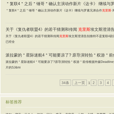
＂复联4＂之后＂锤哥＂确认主演动作新片《达卡》 继续与
＂复联4＂之后＂锤哥＂确认主演动作新片《达卡》继续与罗素兄弟合作
克里斯
·
关于《复仇者联盟4》的若干猜测和传闻
克里斯
埃文斯澄清
关于《复仇者联盟4》的若干猜测和传闻
克里斯
埃文斯澄清告别推特不是复联4剧
已经全
派拉蒙的＂星际迷航4＂可能要凉了? 原导演转拍＂权游＂前
派拉蒙的＂星际迷航4＂可能要凉了?原导演转拍＂权游＂前传根据外媒Deadli
片的SJ&mi
34条
上一页
2
3
4
1
标签推荐