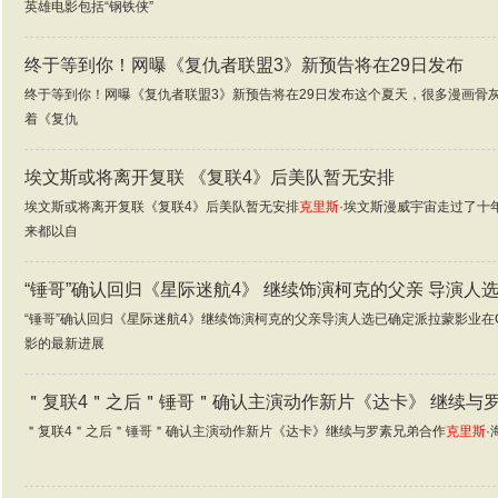
英雄电影包括“钢铁侠”
终于等到你！网曝《复仇者联盟3》新预告将在29日发布
终于等到你！网曝《复仇者联盟3》新预告将在29日发布这个夏天，很多漫画骨
着《复仇
埃文斯或将离开复联 《复联4》后美队暂无安排
埃文斯或将离开复联《复联4》后美队暂无安排
克里斯
·埃文斯漫威宇宙走过了十
来都以自
“锤哥”确认回归《星际迷航4》 继续饰演柯克的父亲 导演人
“锤哥”确认回归《星际迷航4》继续饰演柯克的父亲导演人选已确定派拉蒙影业在C
影的最新进展
＂复联4＂之后＂锤哥＂确认主演动作新片《达卡》 继续与
＂复联4＂之后＂锤哥＂确认主演动作新片《达卡》继续与罗素兄弟合作
克里斯
·