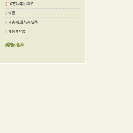
[]
10万法郎的李子
[]
笨蛋
[]
马克·吐温与惠斯勒
[]
各付各的款
编辑推荐