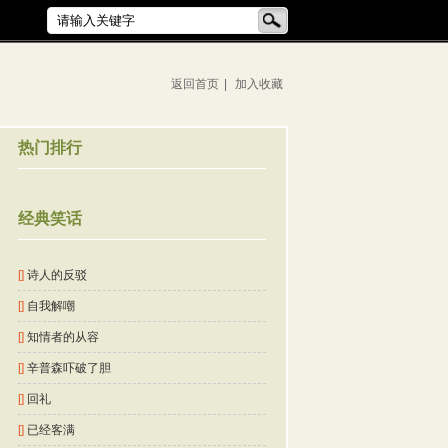
返回首页
|
加入收藏
热门排行
经典笑话
[]
诗人的反驳
[]
自我解嘲
[]
知情者的从容
[]
辛普森吓破了胆
[]
回礼
[]
已经客满