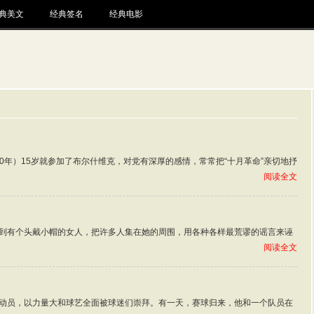
典美文
经典签名
经典电影
1930年）15岁就参加了布尔什维克，对党有深厚的感情，常常把“十月革命”亲切地抒
阅读全文
到有个头戴小帽的女人，把许多人集在她的周围，用各种各样最荒谬的谣言来诬
阅读全文
动员，以力量大和球艺全面被球迷们崇拜。有一天，赛球归来，他和一个队员在