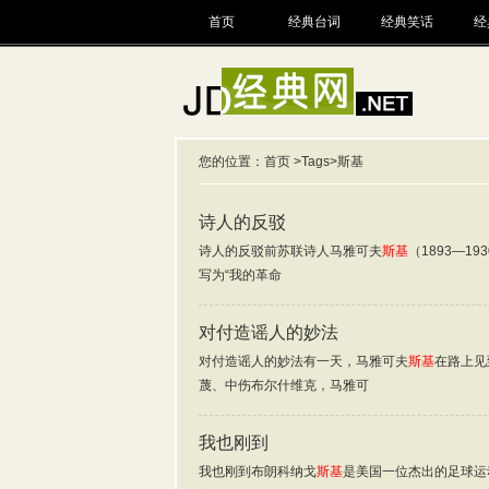
首页
经典台词
经典笑话
经
您的位置：
首页
>
Tags
>斯基
诗人的反驳
诗人的反驳前苏联诗人马雅可夫
斯基
（1893—
写为“我的革命
对付造谣人的妙法
对付造谣人的妙法有一天，马雅可夫
斯基
在路上见
蔑、中伤布尔什维克，马雅可
我也刚到
我也刚到布朗科纳戈
斯基
是美国一位杰出的足球运