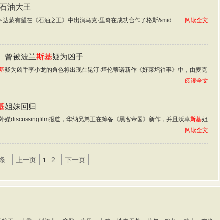
演石油大王
·达蒙有望在《石油之王》中出演马克·里奇在成功合作了格斯&mid
阅读全文
 曾被波兰
斯基
疑为凶手
基
疑为凶手李小龙的角色将出现在昆汀·塔伦蒂诺新作《好莱坞往事》中，由麦克
阅读全文
基
姐妹回归
媒discussingfilm报道，华纳兄弟正在筹备《黑客帝国》新作，并且沃卓
斯基
姐
阅读全文
4条
上一页
2
下一页
1