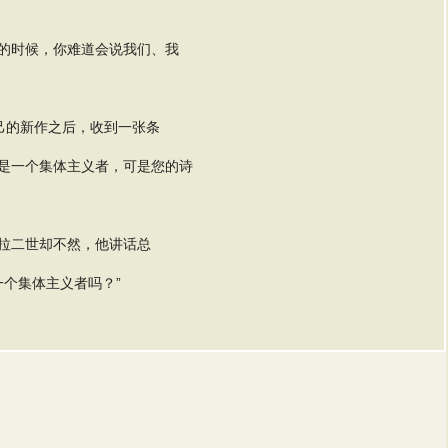
情的时候，你难道会说我们、我
己的新作之后，收到一张条
您是一个集体主义者，可是您的诗
古拉二世却不然，他讲话总
一个集体主义者吗？”