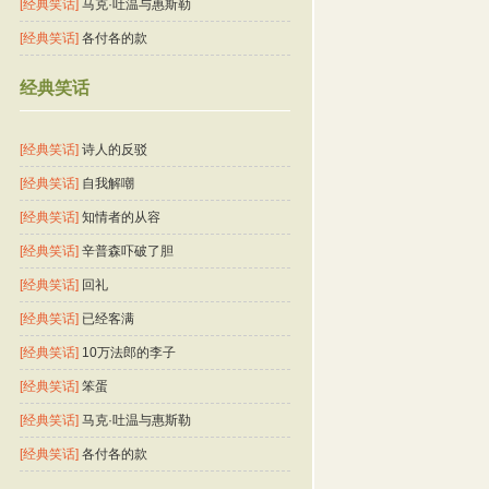
[经典笑话]
马克·吐温与惠斯勒
[经典笑话]
各付各的款
经典笑话
[经典笑话]
诗人的反驳
[经典笑话]
自我解嘲
[经典笑话]
知情者的从容
[经典笑话]
辛普森吓破了胆
[经典笑话]
回礼
[经典笑话]
已经客满
[经典笑话]
10万法郎的李子
[经典笑话]
笨蛋
[经典笑话]
马克·吐温与惠斯勒
[经典笑话]
各付各的款