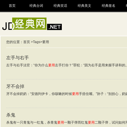
首页
经典台词
经典笑话
经典美文
经典签名
您的位置：
首页
>
Tags
>要用
左手与右手
左手与右手法官：“你为什么
要用
左手打你？”罪犯：“因为右手是用来握手讲和的。
牙不会掉
牙不会掉奶奶：“安德列伊卡，你咳嗽的时候
要用
手捂住嘴。”孙子：“别担心，奶
杀鬼
杀鬼有一只青鬼与一红鬼，杀青鬼
要用
一颗子弹而红鬼
要用
二颗子弹，试问如何