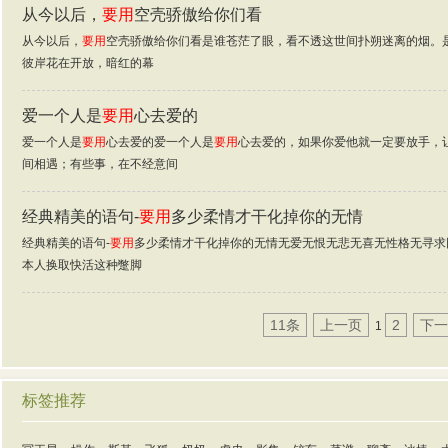
从今以后，
要用
空壳骄傲给你们看
从今以后，
要用
空壳骄傲给你们看是谁苍茫了眼，看不透这世间扑朔迷离的烟。
彼岸花在开放，暗红的幕
爱一个人是
要用
心去爱的
爱一个人是
要用
心去爱的爱一个人是
要用
心去爱的，如果你爱他就一定要放手，
间相遇；有些事，在不经意间
经典精美的语句-
要用
多少柔情才干化掉你的无情
经典精美的语句-
要用
多少柔情才干化掉你的无情无爱无恨无悲无喜无性格无寻求
本人换取快活这种蹩脚
11条
上一页
2
下一
1
标签推荐