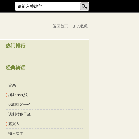
返回首页
|
加入收藏
热门排行
经典笑话
[]
定亲
[]
搁&nbsp;浅
[]
讽刺对客干坐
[]
讽刺对客干坐
[]
嘉兴人
[]
痴人卖羊