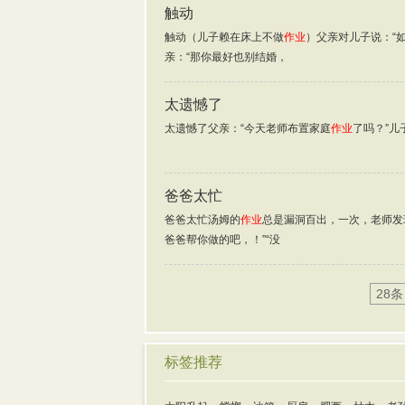
触动
触动（儿子赖在床上不做
作业
）父亲对儿子说：“
亲：“那你最好也别结婚，
太遗憾了
太遗憾了父亲：“今天老师布置家庭
作业
了吗？”儿
爸爸太忙
爸爸太忙汤姆的
作业
总是漏洞百出，一次，老师发
爸爸帮你做的吧，！”“没
28条
标签推荐