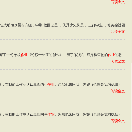
阅读全文
住大明镇水渠村六组，学期“校园之星”，优秀少先队员，“三好学生”，健美操社团
阅读全文
写了一份考核
作业
《论莎士比亚的创作》，得了“优秀”。可是检查他的
作业
的教
阅读全文
临，在我的工作室认认真真的写
作业
。忽然他来问我，婶婶（也就是我的媳妇）
阅读全文
临，在我的工作室认认真真的写
作业
。忽然他来问我，婶婶（也就是我的媳妇）
阅读全文