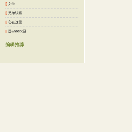
[]
文学
[]
兄弟认匾
[]
心在这里
[]
送&nbsp;匾
编辑推荐