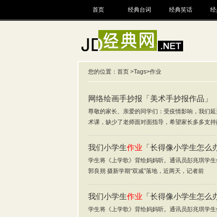
首页
经典台词
经典笑话
经
您的位置：
首页
>
Tags
>作业
网络绘画手抄报「美术手抄报作品」
尊敬的家长、亲爱的同学们：受疫情影响，我们延
术课，缺少了老师面对面指导，希望家长多多支持
我们小学生
作业
「长得像小学生怎么
学生将《上学歌》背给妈妈听。通讯员彭兆琪学生
郭良朔 摄新学期“双减”落地，近两天，记者前
我们小学生
作业
「长得像小学生怎么
学生将《上学歌》背给妈妈听。通讯员彭兆琪学生