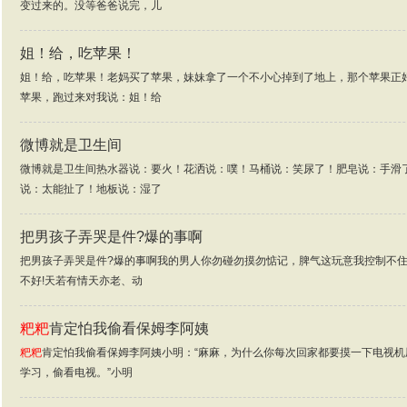
变过来的。没等爸爸说完，儿
姐！给，吃苹果！
姐！给，吃苹果！老妈买了苹果，妹妹拿了一个不小心掉到了地上，那个苹果正
苹果，跑过来对我说：姐！给
微博就是卫生间
微博就是卫生间热水器说：要火！花洒说：噗！马桶说：笑尿了！肥皂说：手滑
说：太能扯了！地板说：湿了
把男孩子弄哭是件?爆的事啊
把男孩子弄哭是件?爆的事啊我的男人你勿碰勿摸勿惦记，脾气这玩意我控制不住
不好!天若有情天亦老、动
粑粑
肯定怕我偷看保姆李阿姨
粑粑
肯定怕我偷看保姆李阿姨小明：“麻麻，为什么你每次回家都要摸一下电视机
学习，偷看电视。”小明