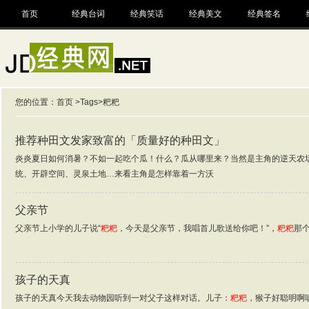
首页
经典台词
经典笑话
经典美文
经典签名
您的位置：
首页
>
Tags
>粑粑
推荐种田文发家致富的「质量好的种田文」
炎炎夏日如何消暑？不如一起吃个瓜！什么？瓜从哪里来？当然是主角的逆天农
统、开辟空间、灵泉土地…来看主角是怎样靠着一方沃
父亲节
父亲节上小学的儿子说“
粑粑
，今天是父亲节，我唱首儿歌送给你吧！”，
粑粑
那
孩子的天真
孩子的天真今天我去动物园听到一对父子这样对话。儿子：
粑粑
，猴子好聪明啊