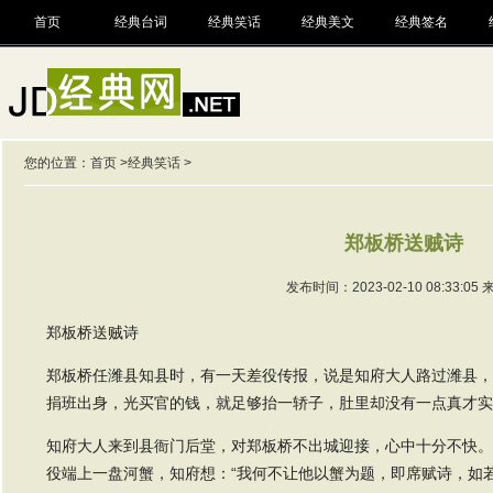
首页
经典台词
经典笑话
经典美文
经典签名
您的位置：
首页
>
经典笑话
>
郑板桥送贼诗
发布时间：2023-02-10 08:33:05
郑板桥送贼诗
郑板桥任潍县知县时，有一天差役传报，说是知府大人路过潍县，
捐班出身，光买官的钱，就足够抬一轿子，肚里却没有一点真才实
知府大人来到县衙门后堂，对郑板桥不出城迎接，心中十分不快。
役端上一盘河蟹，知府想：“我何不让他以蟹为题，即席赋诗，如