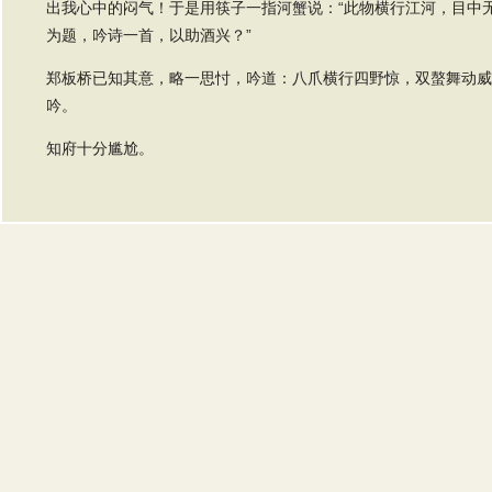
出我心中的闷气！于是用筷子一指河蟹说：“此物横行江河，目中
为题，吟诗一首，以助酒兴？”
郑板桥已知其意，略一思忖，吟道：八爪横行四野惊，双螯舞动威
吟。
知府十分尴尬。